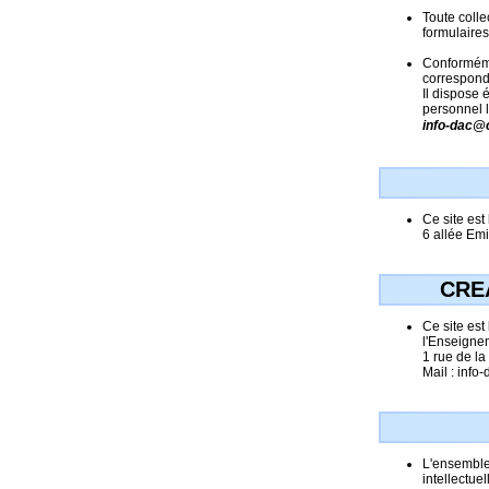
Toute coll
formulaire
Conformémen
correspond
Il dispose 
personnel l
info-dac@cc
Ce site es
6 allée Em
CRE
Ce site est
l'Enseigne
1 rue de l
Mail : info-
L'ensemble 
intellectuel