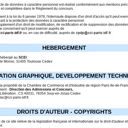
ecte de données à caractère personnel est réalisé conformément aux mentions pré
s et complétées dans le Règlement du concours.
t à la loi du 6 janvier 1978, l'internaute dispose d'un droit d'accès qu'il peut exe
ant à la protection des données à caractère personnel.
également d'un droit de modification, de rectification et de suppression des donnée
e concernant qu'il peut exercer auprès de
i-paris-idf.fr
ou, en cas de difficulté, auprès de
.
HEBERGEMENT
t hébergé au
SCEI
ile Monso, 31405 Toulouse Cedex
ATION GRAPHIQUE, DEVELOPPEMENT TECHN
 la propriété de la Chambre de Commerce et d'Industrie de région Paris Ile-de-Fran
ment -
Direction des Admissions et Concours,
a Libération , CS 40031, 78354 Jouy-en-Josas Cedex
dac@cci-paris-idf.fr.
DROITS D'AUTEUR - COPYRIGHTS
de ce site relève de la législation française et internationale sur le droit d'auteur et
le.