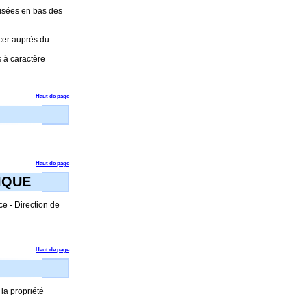
cisées en bas des
rcer auprès du
s à caractère
Haut de page
Haut de page
IQUE
ce - Direction de
Haut de page
 la propriété