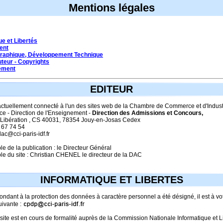
Mentions légales
ue et Libertés
ent
Graphique, Développement Technique
uteur - Copyrights
ement
EDITEUR
actuellement connecté à l'un des sites web de la Chambre de Commerce et d'Indust
ce - Direction de l'Enseignement -
Direction des Admissions et Concours,
a Libération , CS 40031, 78354 Jouy-en-Josas Cedex
9 67 74 54
dac@cci-paris-idf.fr
 de la publication : le Directeur Général
e du site : Christian CHENEL le directeur de la DAC
INFORMATIQUE ET LIBERTES
ndant à la protection des données à caractère personnel a été désigné, il est à vot
uivante :
site est en cours de formalité auprès de la Commission Nationale Informatique et L