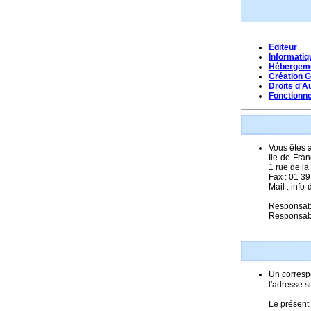
Editeur
Informatiq
Hébergem
Création 
Droits d'A
Fonctionn
Vous êtes 
Ile-de-Fran
1 rue de l
Fax : 01 3
Mail : info-
Responsable
Responsabl
Un correspo
l'adresse s
Le présent 